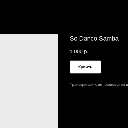
So Danco Samba
1 000
р.
Купить
Транскрипция с импровизацией дл