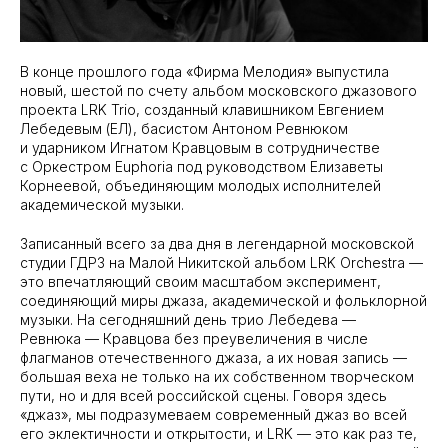
В конце прошлого года «Фирма Мелодия» выпустила
новый, шестой по счету альбом московского джазового
проекта LRK Trio, созданный клавишником Евгением
Лебедевым (ЕЛ), басистом Антоном Ревнюком
и ударником Игнатом Кравцовым в сотрудничестве
с Оркестром Euphoria под руководством Елизаветы
Корнеевой, объединяющим молодых исполнителей
академической музыки.
Записанный всего за два дня в легендарной московской
студии ГДРЗ на Малой Никитской альбом LRK Orchestra —
это впечатляющий своим масштабом эксперимент,
соединяющий миры джаза, академической и фольклорной
музыки. На сегодняшний день трио Лебедева —
Ревнюка — Кравцова без преувеличения в числе
флагманов отечественного джаза, а их новая запись —
большая веха не только на их собственном творческом
пути, но и для всей российской сцены. Говоря здесь
«джаз», мы подразумеваем современный джаз во всей
его эклектичности и открытости, и LRK — это как раз те,