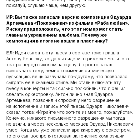
пожалуй, слушаю чаще, чем другую.
ИР: Вы также записали версию композиции Эдуарда
Артемьева «Поклонники» из фильма «Раба любви».
Рискну предположить, что этот номер мог стать
главным украшением альбома. Почему же
композиция в итоге не вошла в пластинку?
ЕЛ:
Идея сыграть эту пьесу в составе трио пришла
Антону Ревнюку, когда мы сидели в гримерке Большого
театра перед выходом на сцену. Я просто начал
наигрывать тему, немного изменив ритмическую
пульсацию, вещь зазвучала по-другому, что позволяло
сыграть ее в «нашем» стиле. Мы стали включать эту
пьесу в концерты и так сильно полюбили, что я решил
сделать оркестровку. Антон лично знал Эдуарда
Артемьева, позвонил и спросил у него разрешение
на исполнение и запись этой пьесы. Эдуард Николаевич
сказал тогда: «Играйте что хотите из моего, пожалуйста».
Конечно, никакого письменного разрешения мы тогда
не взяли, а через несколько месяцев Эдуард Николаевич
умер. Когда мы уже записали аранжировку с оркестром,
то его сын воспрепятствовал включению композиции