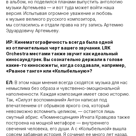
в альбом, но поделился планами выпустить антологию
музыки Артемьева — и вот туда может войти наша
версия. Испытывая огромное уважение и любовь
к музыке великого русского композитора,
мы согласились и отдали права на эту запись Артемию
Эдуардовичу Артемьеву.
ИР: Кинематографичность всегда была одной
из отличительных черт вашего звучания. LRK
Orchestra местами также звучит как идеальный
киносаундтрек. Вы сознательно держали в голове
какие-то киносюжеты, когда создавали, например,
«Рваное танго» или «Колыбельную»?
ЕЛ:
В этом наши мнения всегда сходятся: музыка для нас
немыслима без образа и чувственно-эмоциональной
наполненности. Каждая композиция имеет свою историю.
Так, «Силуэт воспоминаний» Антон написал под
впечатлением от обрывков яркого сна, который
невозможно вспомнить целиком, — остается лишь
смутный абрис. «Люминесценция» Игната Кравцова также
построена на мощной метафоре — внутреннего
свечения человека, его души. А с «Колыбельной» вышла
совсем забавная история. Я сочинил ее много лет назад,