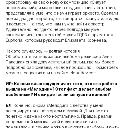
оркестровку на свою новую композицию «Силуэт
воспоминаний», и мы пошли в студию записывать трио,
представляя в уме, что с нами играет оркестр. Сделали
все за два дня и просто, как говорится, «запустили идею
в космос» — о том, что нам нужно найти оркестр.
Удивительно, но где-то через полгода мы уже
записывались в знаменитой студии ГДРЗ с оркестром
Euphoria, которым руководит Елизавета Корнеева.
Как это случилось — долгая история.
Об обстоятельствах записи альбома режиссер Анна
Палецкая сняла документальный фильм, где мы более
подробно раскрываем, как все произошло. Посмотреть
можно в соцсетях или на сайте elebedev.com.
ИР:
Каковы ваши ощущения от того, что эта работа
вышла на «Мелодии»? Этот факт делает альбом
особенным? И ожидается ли выпуск на виниле?
ЕЛ:
Конечно, фирма «Мелодия» с детства у меня
ассоциируется с восторгом и сказкой. Для нас это
почетно и даже как-то ностальгично. Правда, реалии
современной музыкальной индустрии сильно
поменялись, и сейчас можно выпускать альбомы и быть