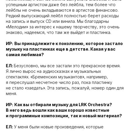
успешным артистом даже без лейбла, тем более что
лейблы не очень вкладываются в артистов финансово.
Редкий выпускающий лейбл полностью берет расходы
на запись и выпуск CD или винила. Мы благодарны
«Мелодии» за интерес к нашему творчеству, это очень
знаково, надеемся, что там же выйдет и пластинка.
ИР:
Вы принадлежите к поколению, которое застало
музыку на пластинках еще в детстве. Какая у вас
самая любимая?
ЕЛ:
Безусловно, мы все застали это прекрасное время.
Я лично вырос на аудиосказках и музыкальных
спектаклях. «Бременских музыкантов», например,
я переслушал несчетное число раз, пока пластинку
не стало «заедать». Эта запись, пожалуй, номер один для
меня.
ИР:
Как вы отбирали музыку для LRK Orchestra?
В него ведь вошли как ваши хорошо известные
и программные композиции, так и новый материал?
ЕЛ:
У меня были новые произведения, которые