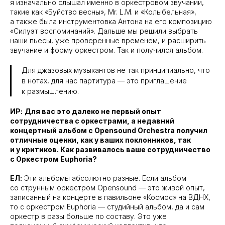
я изначально слышал именно в оркестровом звучании,
такие как «Буйство весны», Mr. L.M. и «Колыбельная»,
а также была инструментовка Антона на его композицию
«Силуэт воспоминаний». Дальше мы решили выбрать
наши пьесы, уже проверенные временем, и расширить
звучание и форму оркестром. Так и получился альбом.
Для джазовых музыкантов не так принципиально, что
в нотах, для нас партитура — это приглашение
к размышлению.
ИР:
Для вас это далеко не первый опыт
сотрудничества с оркестрами, а недавний
концертный альбом с Opensound Orchestra получил
отличные оценки, как у ваших поклонников, так
и у критиков. Как развивалось ваше сотрудничество
с Оркестром Euphoria?
ЕЛ:
Эти альбомы абсолютно разные. Если альбом
со струнным оркестром Opensound — это живой опыт,
записанный на концерте в павильоне «Космос» на ВДНХ,
то с оркестром Euphoria — студийный альбом, да и сам
оркестр в разы больше по составу. Это уже