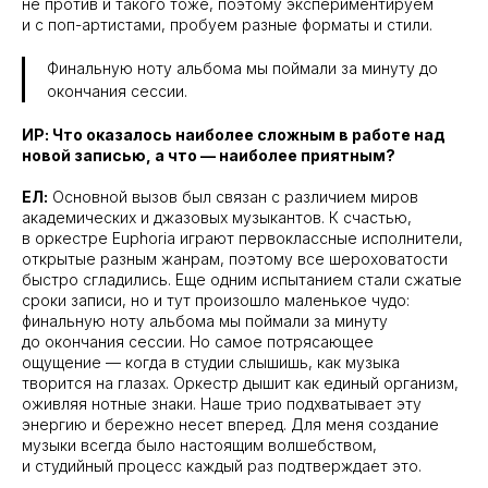
не против и такого тоже, поэтому экспериментируем
и с поп-артистами, пробуем разные форматы и стили.
Финальную ноту альбома мы поймали за минуту до
окончания сессии.
ИР: Что оказалось наиболее сложным в работе над
новой записью, а что — наиболее приятным?
ЕЛ:
Основной вызов был связан с различием миров
академических и джазовых музыкантов. К счастью,
в оркестре Euphoria играют первоклассные исполнители,
открытые разным жанрам, поэтому все шероховатости
быстро сгладились. Еще одним испытанием стали сжатые
сроки записи, но и тут произошло маленькое чудо:
финальную ноту альбома мы поймали за минуту
до окончания сессии. Но самое потрясающее
ощущение — когда в студии слышишь, как музыка
творится на глазах. Оркестр дышит как единый организм,
оживляя нотные знаки. Наше трио подхватывает эту
энергию и бережно несет вперед. Для меня создание
музыки всегда было настоящим волшебством,
и студийный процесс каждый раз подтверждает это.