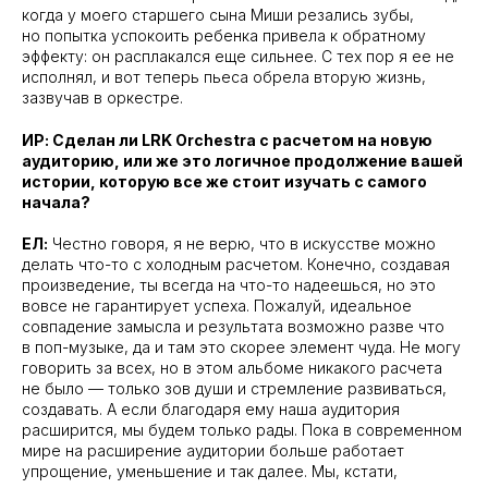
когда у моего старшего сына Миши резались зубы,
но попытка успокоить ребенка привела к обратному
эффекту: он расплакался еще сильнее. С тех пор я ее не
исполнял, и вот теперь пьеса обрела вторую жизнь,
зазвучав в оркестре.
ИР: Сделан ли LRK Orchestra с расчетом на новую
аудиторию, или же это логичное продолжение вашей
истории, которую все же стоит изучать с самого
начала?
ЕЛ:
Честно говоря, я не верю, что в искусстве можно
делать что-то с холодным расчетом. Конечно, создавая
произведение, ты всегда на что-то надеешься, но это
вовсе не гарантирует успеха. Пожалуй, идеальное
совпадение замысла и результата возможно разве что
в поп-музыке, да и там это скорее элемент чуда. Не могу
говорить за всех, но в этом альбоме никакого расчета
не было — только зов души и стремление развиваться,
создавать. А если благодаря ему наша аудитория
расширится, мы будем только рады. Пока в современном
мире на расширение аудитории больше работает
упрощение, уменьшение и так далее. Мы, кстати,