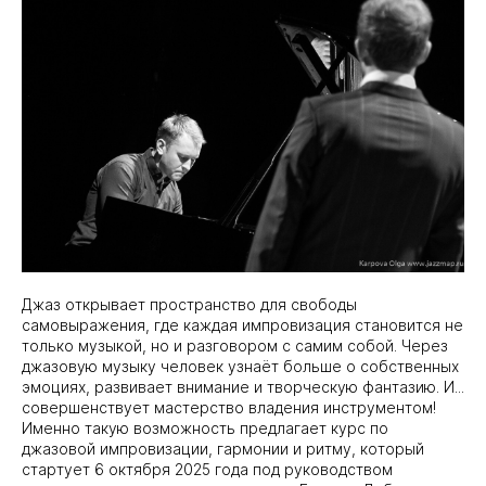
Джаз открывает пространство для свободы
самовыражения, где каждая импровизация становится не
только музыкой, но и разговором с самим собой. Через
джазовую музыку человек узнаёт больше о собственных
эмоциях, развивает внимание и творческую фантазию. И...
совершенствует мастерство владения инструментом!
Именно такую возможность предлагает курс по
джазовой импровизации, гармонии и ритму, который
стартует 6 октября 2025 года под руководством